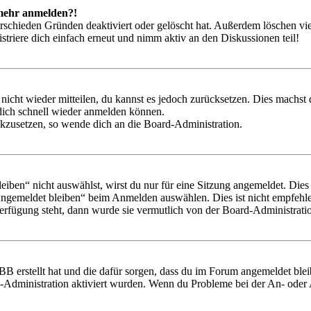
t mehr anmelden?!
rschieden Gründen deaktiviert oder gelöscht hat. Außerdem löschen vie
triere dich einfach erneut und nimm aktiv an den Diskussionen teil!
 nicht wieder mitteilen, du kannst es jedoch zurücksetzen. Dies machs
 dich schnell wieder anmelden können.
ückzusetzen, so wende dich an die Board-Administration.
en“ nicht auswählst, wirst du nur für eine Sitzung angemeldet. Dies
Angemeldet bleiben“ beim Anmelden auswählen. Dies ist nicht empfehle
Verfügung steht, dann wurde sie vermutlich von der Board-Administratio
BB erstellt hat und die dafür sorgen, dass du im Forum angemeldet bl
rd-Administration aktiviert wurden. Wenn du Probleme bei der An- ode