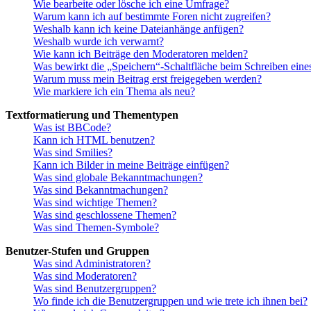
Wie bearbeite oder lösche ich eine Umfrage?
Warum kann ich auf bestimmte Foren nicht zugreifen?
Weshalb kann ich keine Dateianhänge anfügen?
Weshalb wurde ich verwarnt?
Wie kann ich Beiträge den Moderatoren melden?
Was bewirkt die „Speichern“-Schaltfläche beim Schreiben eine
Warum muss mein Beitrag erst freigegeben werden?
Wie markiere ich ein Thema als neu?
Textformatierung und Thementypen
Was ist BBCode?
Kann ich HTML benutzen?
Was sind Smilies?
Kann ich Bilder in meine Beiträge einfügen?
Was sind globale Bekanntmachungen?
Was sind Bekanntmachungen?
Was sind wichtige Themen?
Was sind geschlossene Themen?
Was sind Themen-Symbole?
Benutzer-Stufen und Gruppen
Was sind Administratoren?
Was sind Moderatoren?
Was sind Benutzergruppen?
Wo finde ich die Benutzergruppen und wie trete ich ihnen bei?