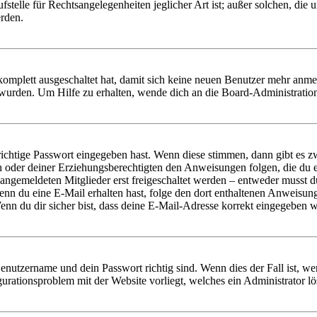
stelle für Rechtsangelegenheiten jeglicher Art ist; außer solchen, die
erden.
 komplett ausgeschaltet hat, damit sich keine neuen Benutzer mehr anm
 wurden. Um Hilfe zu erhalten, wende dich an die Board-Administratio
richtige Passwort eingegeben hast. Wenn diese stimmen, dann gibt es
ern oder deiner Erziehungsberechtigten den Anweisungen folgen, die du e
 angemeldeten Mitglieder erst freigeschaltet werden – entweder musst du
. Wenn du eine E-Mail erhalten hast, folge den dort enthaltenen Anweis
nn du dir sicher bist, dass deine E-Mail-Adresse korrekt eingegeben w
Benutzername und dein Passwort richtig sind. Wenn dies der Fall ist, w
igurationsproblem mit der Website vorliegt, welches ein Administrator l