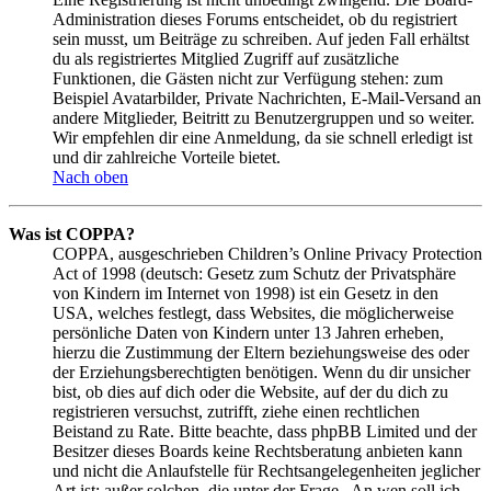
Administration dieses Forums entscheidet, ob du registriert
sein musst, um Beiträge zu schreiben. Auf jeden Fall erhältst
du als registriertes Mitglied Zugriff auf zusätzliche
Funktionen, die Gästen nicht zur Verfügung stehen: zum
Beispiel Avatarbilder, Private Nachrichten, E-Mail-Versand an
andere Mitglieder, Beitritt zu Benutzergruppen und so weiter.
Wir empfehlen dir eine Anmeldung, da sie schnell erledigt ist
und dir zahlreiche Vorteile bietet.
Nach oben
Was ist COPPA?
COPPA, ausgeschrieben Children’s Online Privacy Protection
Act of 1998 (deutsch: Gesetz zum Schutz der Privatsphäre
von Kindern im Internet von 1998) ist ein Gesetz in den
USA, welches festlegt, dass Websites, die möglicherweise
persönliche Daten von Kindern unter 13 Jahren erheben,
hierzu die Zustimmung der Eltern beziehungsweise des oder
der Erziehungsberechtigten benötigen. Wenn du dir unsicher
bist, ob dies auf dich oder die Website, auf der du dich zu
registrieren versuchst, zutrifft, ziehe einen rechtlichen
Beistand zu Rate. Bitte beachte, dass phpBB Limited und der
Besitzer dieses Boards keine Rechtsberatung anbieten kann
und nicht die Anlaufstelle für Rechtsangelegenheiten jeglicher
Art ist; außer solchen, die unter der Frage „An wen soll ich