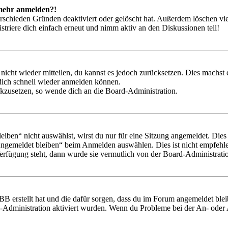
t mehr anmelden?!
rschieden Gründen deaktiviert oder gelöscht hat. Außerdem löschen vie
triere dich einfach erneut und nimm aktiv an den Diskussionen teil!
 nicht wieder mitteilen, du kannst es jedoch zurücksetzen. Dies machs
 dich schnell wieder anmelden können.
ückzusetzen, so wende dich an die Board-Administration.
en“ nicht auswählst, wirst du nur für eine Sitzung angemeldet. Dies
Angemeldet bleiben“ beim Anmelden auswählen. Dies ist nicht empfehle
Verfügung steht, dann wurde sie vermutlich von der Board-Administratio
BB erstellt hat und die dafür sorgen, dass du im Forum angemeldet bl
rd-Administration aktiviert wurden. Wenn du Probleme bei der An- ode