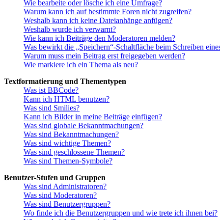
Wie bearbeite oder lösche ich eine Umfrage?
Warum kann ich auf bestimmte Foren nicht zugreifen?
Weshalb kann ich keine Dateianhänge anfügen?
Weshalb wurde ich verwarnt?
Wie kann ich Beiträge den Moderatoren melden?
Was bewirkt die „Speichern“-Schaltfläche beim Schreiben eine
Warum muss mein Beitrag erst freigegeben werden?
Wie markiere ich ein Thema als neu?
Textformatierung und Thementypen
Was ist BBCode?
Kann ich HTML benutzen?
Was sind Smilies?
Kann ich Bilder in meine Beiträge einfügen?
Was sind globale Bekanntmachungen?
Was sind Bekanntmachungen?
Was sind wichtige Themen?
Was sind geschlossene Themen?
Was sind Themen-Symbole?
Benutzer-Stufen und Gruppen
Was sind Administratoren?
Was sind Moderatoren?
Was sind Benutzergruppen?
Wo finde ich die Benutzergruppen und wie trete ich ihnen bei?