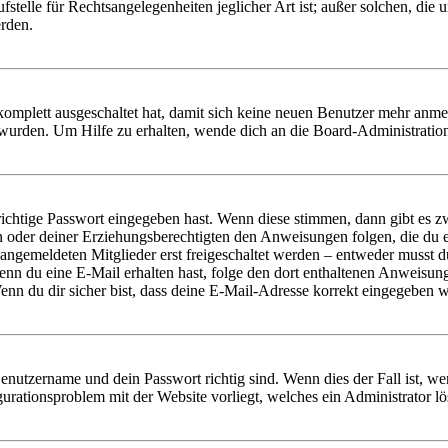
stelle für Rechtsangelegenheiten jeglicher Art ist; außer solchen, die
erden.
 komplett ausgeschaltet hat, damit sich keine neuen Benutzer mehr anm
 wurden. Um Hilfe zu erhalten, wende dich an die Board-Administratio
richtige Passwort eingegeben hast. Wenn diese stimmen, dann gibt es
ern oder deiner Erziehungsberechtigten den Anweisungen folgen, die du e
 angemeldeten Mitglieder erst freigeschaltet werden – entweder musst du
. Wenn du eine E-Mail erhalten hast, folge den dort enthaltenen Anweis
nn du dir sicher bist, dass deine E-Mail-Adresse korrekt eingegeben w
Benutzername und dein Passwort richtig sind. Wenn dies der Fall ist, w
igurationsproblem mit der Website vorliegt, welches ein Administrator l