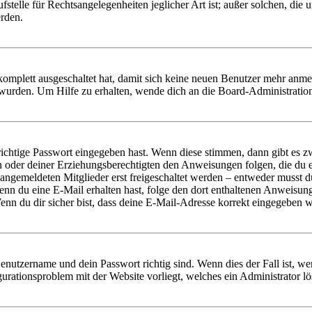
stelle für Rechtsangelegenheiten jeglicher Art ist; außer solchen, die
erden.
 komplett ausgeschaltet hat, damit sich keine neuen Benutzer mehr anm
 wurden. Um Hilfe zu erhalten, wende dich an die Board-Administratio
richtige Passwort eingegeben hast. Wenn diese stimmen, dann gibt es
ern oder deiner Erziehungsberechtigten den Anweisungen folgen, die du e
 angemeldeten Mitglieder erst freigeschaltet werden – entweder musst du
. Wenn du eine E-Mail erhalten hast, folge den dort enthaltenen Anweis
nn du dir sicher bist, dass deine E-Mail-Adresse korrekt eingegeben w
Benutzername und dein Passwort richtig sind. Wenn dies der Fall ist, w
igurationsproblem mit der Website vorliegt, welches ein Administrator l