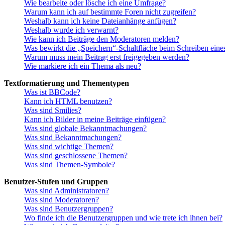
Wie bearbeite oder lösche ich eine Umfrage?
Warum kann ich auf bestimmte Foren nicht zugreifen?
Weshalb kann ich keine Dateianhänge anfügen?
Weshalb wurde ich verwarnt?
Wie kann ich Beiträge den Moderatoren melden?
Was bewirkt die „Speichern“-Schaltfläche beim Schreiben eine
Warum muss mein Beitrag erst freigegeben werden?
Wie markiere ich ein Thema als neu?
Textformatierung und Thementypen
Was ist BBCode?
Kann ich HTML benutzen?
Was sind Smilies?
Kann ich Bilder in meine Beiträge einfügen?
Was sind globale Bekanntmachungen?
Was sind Bekanntmachungen?
Was sind wichtige Themen?
Was sind geschlossene Themen?
Was sind Themen-Symbole?
Benutzer-Stufen und Gruppen
Was sind Administratoren?
Was sind Moderatoren?
Was sind Benutzergruppen?
Wo finde ich die Benutzergruppen und wie trete ich ihnen bei?