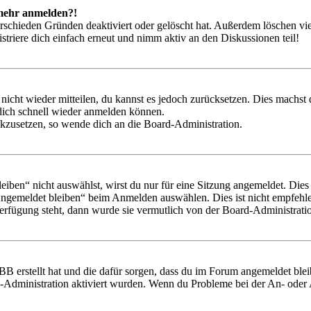
t mehr anmelden?!
rschieden Gründen deaktiviert oder gelöscht hat. Außerdem löschen vie
triere dich einfach erneut und nimm aktiv an den Diskussionen teil!
 nicht wieder mitteilen, du kannst es jedoch zurücksetzen. Dies machs
 dich schnell wieder anmelden können.
ückzusetzen, so wende dich an die Board-Administration.
en“ nicht auswählst, wirst du nur für eine Sitzung angemeldet. Dies
Angemeldet bleiben“ beim Anmelden auswählen. Dies ist nicht empfehle
Verfügung steht, dann wurde sie vermutlich von der Board-Administratio
BB erstellt hat und die dafür sorgen, dass du im Forum angemeldet bl
rd-Administration aktiviert wurden. Wenn du Probleme bei der An- ode