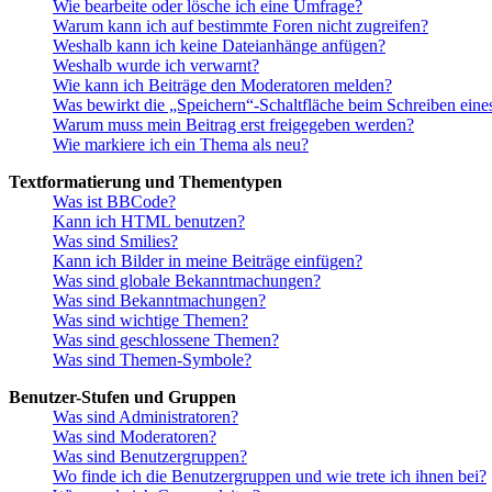
Wie bearbeite oder lösche ich eine Umfrage?
Warum kann ich auf bestimmte Foren nicht zugreifen?
Weshalb kann ich keine Dateianhänge anfügen?
Weshalb wurde ich verwarnt?
Wie kann ich Beiträge den Moderatoren melden?
Was bewirkt die „Speichern“-Schaltfläche beim Schreiben eine
Warum muss mein Beitrag erst freigegeben werden?
Wie markiere ich ein Thema als neu?
Textformatierung und Thementypen
Was ist BBCode?
Kann ich HTML benutzen?
Was sind Smilies?
Kann ich Bilder in meine Beiträge einfügen?
Was sind globale Bekanntmachungen?
Was sind Bekanntmachungen?
Was sind wichtige Themen?
Was sind geschlossene Themen?
Was sind Themen-Symbole?
Benutzer-Stufen und Gruppen
Was sind Administratoren?
Was sind Moderatoren?
Was sind Benutzergruppen?
Wo finde ich die Benutzergruppen und wie trete ich ihnen bei?