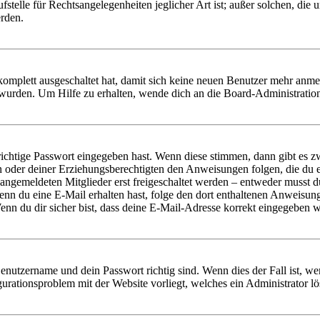
stelle für Rechtsangelegenheiten jeglicher Art ist; außer solchen, die
erden.
 komplett ausgeschaltet hat, damit sich keine neuen Benutzer mehr anm
 wurden. Um Hilfe zu erhalten, wende dich an die Board-Administratio
richtige Passwort eingegeben hast. Wenn diese stimmen, dann gibt es
ern oder deiner Erziehungsberechtigten den Anweisungen folgen, die du e
 angemeldeten Mitglieder erst freigeschaltet werden – entweder musst du
. Wenn du eine E-Mail erhalten hast, folge den dort enthaltenen Anweis
nn du dir sicher bist, dass deine E-Mail-Adresse korrekt eingegeben w
Benutzername und dein Passwort richtig sind. Wenn dies der Fall ist, w
igurationsproblem mit der Website vorliegt, welches ein Administrator l