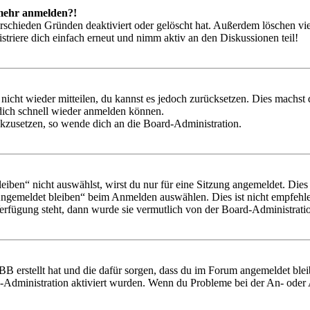
t mehr anmelden?!
rschieden Gründen deaktiviert oder gelöscht hat. Außerdem löschen vie
triere dich einfach erneut und nimm aktiv an den Diskussionen teil!
 nicht wieder mitteilen, du kannst es jedoch zurücksetzen. Dies machs
 dich schnell wieder anmelden können.
ückzusetzen, so wende dich an die Board-Administration.
en“ nicht auswählst, wirst du nur für eine Sitzung angemeldet. Dies
Angemeldet bleiben“ beim Anmelden auswählen. Dies ist nicht empfehle
Verfügung steht, dann wurde sie vermutlich von der Board-Administratio
BB erstellt hat und die dafür sorgen, dass du im Forum angemeldet bl
rd-Administration aktiviert wurden. Wenn du Probleme bei der An- ode