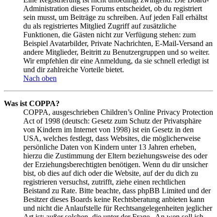
Administration dieses Forums entscheidet, ob du registriert
sein musst, um Beiträge zu schreiben. Auf jeden Fall erhältst
du als registriertes Mitglied Zugriff auf zusätzliche
Funktionen, die Gästen nicht zur Verfügung stehen: zum
Beispiel Avatarbilder, Private Nachrichten, E-Mail-Versand an
andere Mitglieder, Beitritt zu Benutzergruppen und so weiter.
Wir empfehlen dir eine Anmeldung, da sie schnell erledigt ist
und dir zahlreiche Vorteile bietet.
Nach oben
Was ist COPPA?
COPPA, ausgeschrieben Children’s Online Privacy Protection
Act of 1998 (deutsch: Gesetz zum Schutz der Privatsphäre
von Kindern im Internet von 1998) ist ein Gesetz in den
USA, welches festlegt, dass Websites, die möglicherweise
persönliche Daten von Kindern unter 13 Jahren erheben,
hierzu die Zustimmung der Eltern beziehungsweise des oder
der Erziehungsberechtigten benötigen. Wenn du dir unsicher
bist, ob dies auf dich oder die Website, auf der du dich zu
registrieren versuchst, zutrifft, ziehe einen rechtlichen
Beistand zu Rate. Bitte beachte, dass phpBB Limited und der
Besitzer dieses Boards keine Rechtsberatung anbieten kann
und nicht die Anlaufstelle für Rechtsangelegenheiten jeglicher
Art ist; außer solchen, die unter der Frage „An wen soll ich