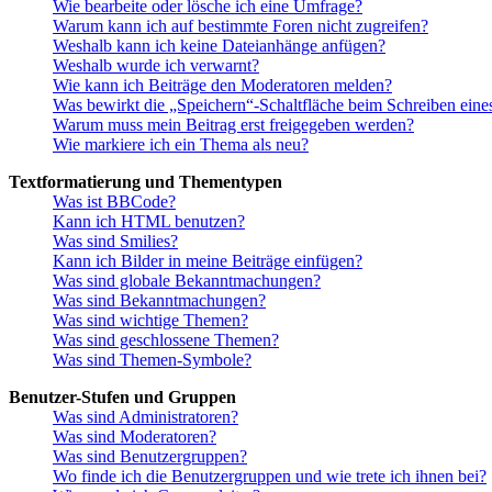
Wie bearbeite oder lösche ich eine Umfrage?
Warum kann ich auf bestimmte Foren nicht zugreifen?
Weshalb kann ich keine Dateianhänge anfügen?
Weshalb wurde ich verwarnt?
Wie kann ich Beiträge den Moderatoren melden?
Was bewirkt die „Speichern“-Schaltfläche beim Schreiben eine
Warum muss mein Beitrag erst freigegeben werden?
Wie markiere ich ein Thema als neu?
Textformatierung und Thementypen
Was ist BBCode?
Kann ich HTML benutzen?
Was sind Smilies?
Kann ich Bilder in meine Beiträge einfügen?
Was sind globale Bekanntmachungen?
Was sind Bekanntmachungen?
Was sind wichtige Themen?
Was sind geschlossene Themen?
Was sind Themen-Symbole?
Benutzer-Stufen und Gruppen
Was sind Administratoren?
Was sind Moderatoren?
Was sind Benutzergruppen?
Wo finde ich die Benutzergruppen und wie trete ich ihnen bei?