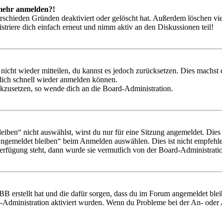
t mehr anmelden?!
rschieden Gründen deaktiviert oder gelöscht hat. Außerdem löschen vie
triere dich einfach erneut und nimm aktiv an den Diskussionen teil!
 nicht wieder mitteilen, du kannst es jedoch zurücksetzen. Dies machs
 dich schnell wieder anmelden können.
ückzusetzen, so wende dich an die Board-Administration.
en“ nicht auswählst, wirst du nur für eine Sitzung angemeldet. Dies
Angemeldet bleiben“ beim Anmelden auswählen. Dies ist nicht empfehle
Verfügung steht, dann wurde sie vermutlich von der Board-Administratio
BB erstellt hat und die dafür sorgen, dass du im Forum angemeldet bl
rd-Administration aktiviert wurden. Wenn du Probleme bei der An- ode