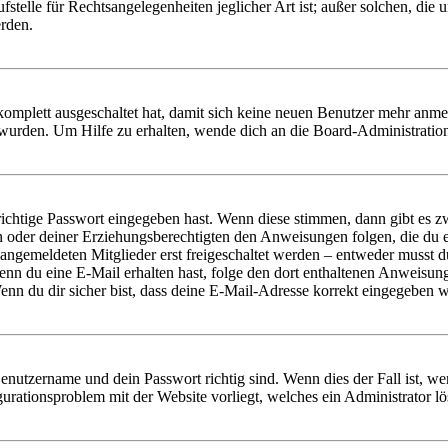
stelle für Rechtsangelegenheiten jeglicher Art ist; außer solchen, die
erden.
 komplett ausgeschaltet hat, damit sich keine neuen Benutzer mehr anm
 wurden. Um Hilfe zu erhalten, wende dich an die Board-Administratio
richtige Passwort eingegeben hast. Wenn diese stimmen, dann gibt es
ern oder deiner Erziehungsberechtigten den Anweisungen folgen, die du e
 angemeldeten Mitglieder erst freigeschaltet werden – entweder musst du
. Wenn du eine E-Mail erhalten hast, folge den dort enthaltenen Anweis
nn du dir sicher bist, dass deine E-Mail-Adresse korrekt eingegeben w
Benutzername und dein Passwort richtig sind. Wenn dies der Fall ist, w
igurationsproblem mit der Website vorliegt, welches ein Administrator l