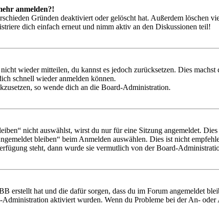
t mehr anmelden?!
rschieden Gründen deaktiviert oder gelöscht hat. Außerdem löschen vie
triere dich einfach erneut und nimm aktiv an den Diskussionen teil!
 nicht wieder mitteilen, du kannst es jedoch zurücksetzen. Dies machs
 dich schnell wieder anmelden können.
ückzusetzen, so wende dich an die Board-Administration.
en“ nicht auswählst, wirst du nur für eine Sitzung angemeldet. Dies
Angemeldet bleiben“ beim Anmelden auswählen. Dies ist nicht empfehle
Verfügung steht, dann wurde sie vermutlich von der Board-Administratio
BB erstellt hat und die dafür sorgen, dass du im Forum angemeldet bl
rd-Administration aktiviert wurden. Wenn du Probleme bei der An- ode