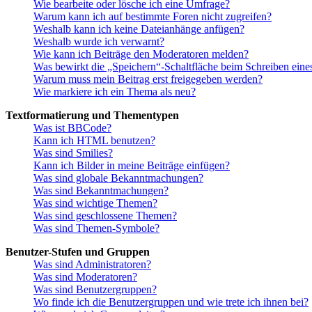
Wie bearbeite oder lösche ich eine Umfrage?
Warum kann ich auf bestimmte Foren nicht zugreifen?
Weshalb kann ich keine Dateianhänge anfügen?
Weshalb wurde ich verwarnt?
Wie kann ich Beiträge den Moderatoren melden?
Was bewirkt die „Speichern“-Schaltfläche beim Schreiben eine
Warum muss mein Beitrag erst freigegeben werden?
Wie markiere ich ein Thema als neu?
Textformatierung und Thementypen
Was ist BBCode?
Kann ich HTML benutzen?
Was sind Smilies?
Kann ich Bilder in meine Beiträge einfügen?
Was sind globale Bekanntmachungen?
Was sind Bekanntmachungen?
Was sind wichtige Themen?
Was sind geschlossene Themen?
Was sind Themen-Symbole?
Benutzer-Stufen und Gruppen
Was sind Administratoren?
Was sind Moderatoren?
Was sind Benutzergruppen?
Wo finde ich die Benutzergruppen und wie trete ich ihnen bei?