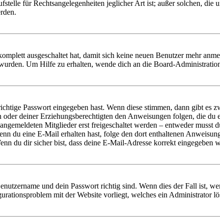
stelle für Rechtsangelegenheiten jeglicher Art ist; außer solchen, die
erden.
 komplett ausgeschaltet hat, damit sich keine neuen Benutzer mehr anm
 wurden. Um Hilfe zu erhalten, wende dich an die Board-Administratio
richtige Passwort eingegeben hast. Wenn diese stimmen, dann gibt es
ern oder deiner Erziehungsberechtigten den Anweisungen folgen, die du e
 angemeldeten Mitglieder erst freigeschaltet werden – entweder musst du
. Wenn du eine E-Mail erhalten hast, folge den dort enthaltenen Anweis
nn du dir sicher bist, dass deine E-Mail-Adresse korrekt eingegeben w
Benutzername und dein Passwort richtig sind. Wenn dies der Fall ist, w
igurationsproblem mit der Website vorliegt, welches ein Administrator l