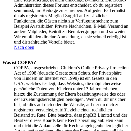
Administration dieses Forums entscheidet, ob du registriert
sein musst, um Beiträge zu schreiben. Auf jeden Fall erhältst
du als registriertes Mitglied Zugriff auf zusätzliche
Funktionen, die Gästen nicht zur Verfügung stehen: zum
Beispiel Avatarbilder, Private Nachrichten, E-Mail-Versand an
andere Mitglieder, Beitritt zu Benutzergruppen und so weiter.
Wir empfehlen dir eine Anmeldung, da sie schnell erledigt ist
und dir zahlreiche Vorteile bietet.
Nach oben
Was ist COPPA?
COPPA, ausgeschrieben Children’s Online Privacy Protection
Act of 1998 (deutsch: Gesetz zum Schutz der Privatsphäre
von Kindern im Internet von 1998) ist ein Gesetz in den
USA, welches festlegt, dass Websites, die möglicherweise
persönliche Daten von Kindern unter 13 Jahren erheben,
hierzu die Zustimmung der Eltern beziehungsweise des oder
der Erziehungsberechtigten benötigen. Wenn du dir unsicher
bist, ob dies auf dich oder die Website, auf der du dich zu
registrieren versuchst, zutrifft, ziehe einen rechtlichen
Beistand zu Rate. Bitte beachte, dass phpBB Limited und der
Besitzer dieses Boards keine Rechtsberatung anbieten kann
und nicht die Anlaufstelle für Rechtsangelegenheiten jeglicher
Art ist; außer solchen, die unter der Frage „An wen soll ich